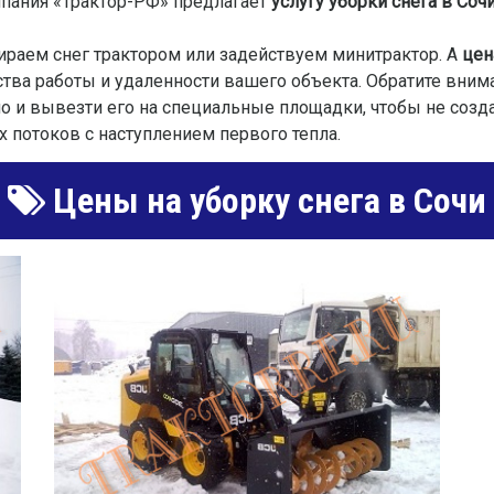
мпания «Трактор-РФ» предлагает
услугу уборки снега в Соч
ираем снег трактором или задействуем минитрактор. А
цен
ства работы и удаленности вашего объекта. Обратите вним
 но и вывезти его на специальные площадки, чтобы не созд
 потоков с наступлением первого тепла.
Цены на уборку снега в Сочи