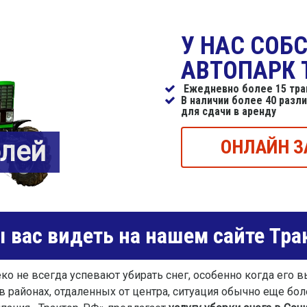
У НАС СОБ
АВТОПАРК 
Ежедневно более 15 трак
В наличии более 40 разл
для сдачи в аренду
блей
ОНЛАЙН З
 вас видеть на нашем сайте Тра
о не всегда успевают убирать снег, особенно когда его 
 в районах, отдаленных от центра, ситуация обычно еще бо